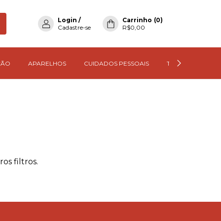
Login
/
Carrinho
(
0
)
Cadastre-se
R$0,00
ÇÃO
APARELHOS
CUIDADOS PESSOAIS
TODOS OS PROD
s filtros.