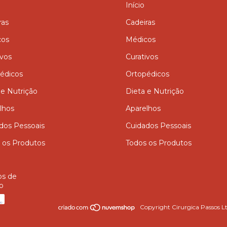
Início
ras
Cadeiras
cos
Médicos
ivos
Curativos
édicos
Ortopédicos
 e Nutrição
Dieta e Nutrição
lhos
Aparelhos
dos Pessoais
Cuidados Pessoais
 os Produtos
Todos os Produtos
os de
o
Copyright Cirurgica Passos Lt