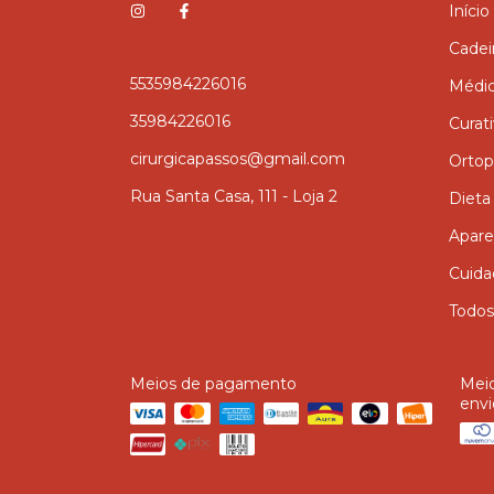
Início
Cadei
5535984226016
Médi
35984226016
Curat
cirurgicapassos@gmail.com
Ortop
Rua Santa Casa, 111 - Loja 2
Dieta
Apare
Cuida
Todos
Meios de pagamento
Mei
envi