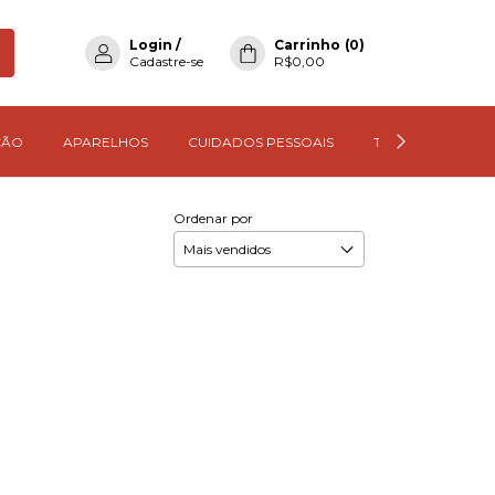
Login
/
Carrinho
(
0
)
Cadastre-se
R$0,00
ÇÃO
APARELHOS
CUIDADOS PESSOAIS
TODOS OS PROD
Ordenar por