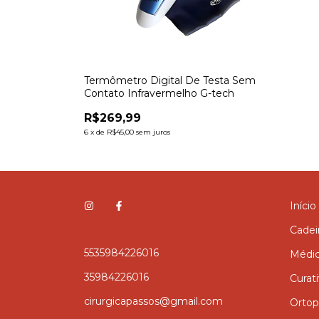
Termômetro Digital De Testa Sem
Contato Infravermelho G-tech
R$269,99
6
x
de
R$45,00
sem juros
Início
Cadei
5535984226016
Médi
35984226016
Curat
cirurgicapassos@gmail.com
Ortop