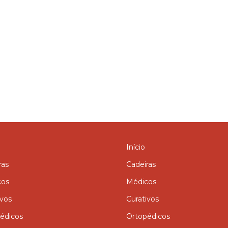
Início
ras
Cadeiras
cos
Médicos
ivos
Curativos
édicos
Ortopédicos