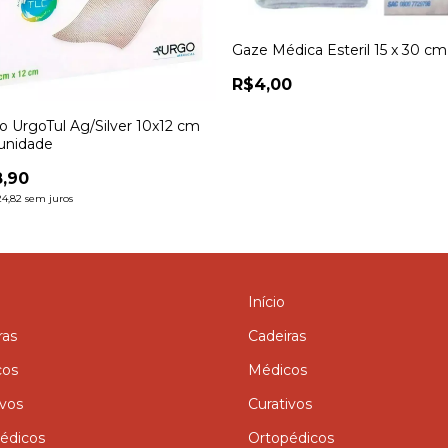
Gaze Médica Esteril 15 x 30 cm
R$4,00
vo UrgoTul Ag/Silver 10x12 cm
unidade
,90
4,82
sem juros
Início
ras
Cadeiras
cos
Médicos
ivos
Curativos
édicos
Ortopédicos