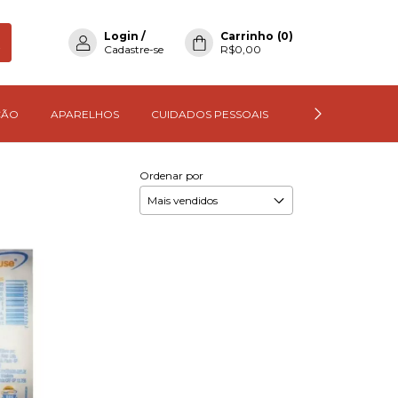
Login
/
Carrinho
(
0
)
Cadastre-se
R$0,00
ÇÃO
APARELHOS
CUIDADOS PESSOAIS
TODOS OS PROD
Ordenar por