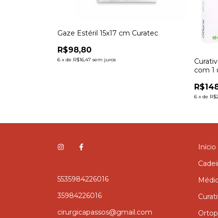
Gaze Estéril 15x17 cm Curatec
R$98,80
6
x
de
R$16,47
sem juros
Curati
com 1 
R$148
6
x
de
R$2
Início
Cadei
5535984226016
Médi
35984226016
Curat
cirurgicapassos@gmail.com
Ortop