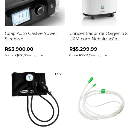
Cpap Auto Gaslive Yuwell
Concentrador de Oxigênio 5
Sleeplive
LPM com Nebulização
Integrada - Yuwell
R$3.900,00
R$5.299,99
6
x
de
R$650,00
sem juros
6
x
de
R$883,33
sem juros
1
/
3