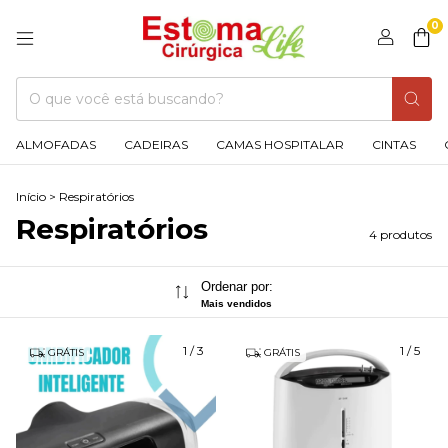
0
ALMOFADAS
CADEIRAS
CAMAS HOSPITALAR
CINTAS
Início
>
Respiratórios
Respiratórios
4 produtos
Ordenar por:
Mais vendidos
1
/
3
1
/
5
GRÁTIS
GRÁTIS